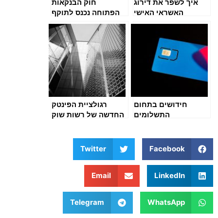
איך לשפר את דירוג
חוק הבנקאות
האשראי האישי
הפתוחה נכנס לתוקף
בגירסת 2025 – טיפים
– יתרונות לצרכן
מעשיים
חידושים בתחום
רגולציית הפינטק
התשלומים
החדשה של רשות שוק
הדיגיטליים – מה
ההון – מה זה עושה
הצפוי לנו?
לנו?
Twitter
Facebook
Email
LinkedIn
Telegram
WhatsApp