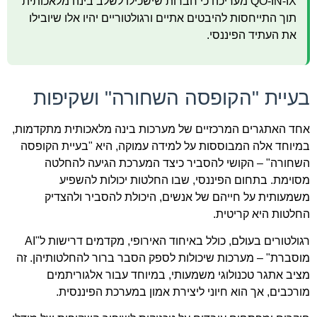
QO-IN-IX מעריכה כי חברות שישכילו לשלב בינה מלאכותית
תוך התייחסות להיבטים אתיים ורגולטוריים יהיו אלו שיובילו
את העתיד הפיננסי.
בעיית "הקופסה השחורה" ושקיפות
אחד האתגרים המרכזיים של מערכות בינה מלאכותית מתקדמות,
במיוחד אלה המבוססות על למידה עמוקה, היא "בעיית הקופסה
השחורה" – הקושי להסביר כיצד המערכת הגיעה להחלטה
מסוימת. בתחום הפיננסי, שבו החלטות יכולות להשפיע
משמעותית על חייהם של אנשים, היכולת להסביר ולהצדיק
החלטות היא קריטית.
רגולטורים בעולם, כולל באיחוד האירופי, מקדמים דרישות ל"AI
מוסברת" – מערכות שיכולות לספק הסבר ברור להחלטותיהן. זה
מציב אתגר טכנולוגי משמעותי, במיוחד עבור אלגוריתמים
מורכבים, אך הוא חיוני ליצירת אמון במערכת הפיננסית.