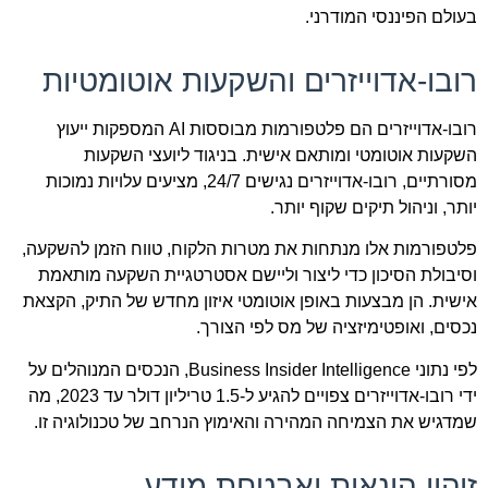
בעולם הפיננסי המודרני.
רובו-אדוייזרים והשקעות אוטומטיות
רובו-אדוייזרים הם פלטפורמות מבוססות AI המספקות ייעוץ
השקעות אוטומטי ומותאם אישית. בניגוד ליועצי השקעות
מסורתיים, רובו-אדוייזרים נגישים 24/7, מציעים עלויות נמוכות
יותר, וניהול תיקים שקוף יותר.
פלטפורמות אלו מנתחות את מטרות הלקוח, טווח הזמן להשקעה,
וסיבולת הסיכון כדי ליצור וליישם אסטרטגיית השקעה מותאמת
אישית. הן מבצעות באופן אוטומטי איזון מחדש של התיק, הקצאת
נכסים, ואופטימיזציה של מס לפי הצורך.
לפי נתוני Business Insider Intelligence, הנכסים המנוהלים על
ידי רובו-אדוייזרים צפויים להגיע ל-1.5 טריליון דולר עד 2023, מה
שמדגיש את הצמיחה המהירה והאימוץ הנרחב של טכנולוגיה זו.
זיהוי הונאות ואבטחת מידע