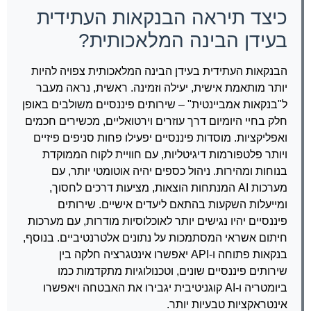
כיצד תיראה הבנקאות העתידית
בעידן הבינה המלאכותית?
הבנקאות העתידית בעידן הבינה המלאכותית צפויה להיות
יותר מותאמת אישית, יעילה וזמינה. ראשית, נראה מעבר
ל"בנקאות אמביינטית" – שירותים פיננסיים משולבים באופן
חלק בחיי היומיום דרך עוזרים וירטואליים, מכשירים חכמים
ואפליקציות. מוסדות פיננסיים יפעילו פחות סניפים פיזיים
ויותר פלטפורמות דיגיטליות, עם חוויית לקוח הממוקדת
בנוחות ומהירות. ניהול כספים יהיה אוטומטי יותר, עם
מערכות AI המנתחות הוצאות, מציעות דרכים לחסוך,
ומייעלות השקעות בהתאם ליעדים אישיים. שירותים
פיננסיים יהיו נגישים יותר לאוכלוסיות מודרות, עם מערכות
חיתום אשראי המסתמכות על נתונים אלטרנטיביים. בנוסף,
בנקאות פתוחה ו-API יאפשרו אינטגרציה חלקה בין
שירותים פיננסיים שונים, וטכנולוגיות מתקדמות כמו
ביומטריה ו-AI קוגניטיבית יגבירו את האבטחה ויאפשרו
אינטראקציות טבעיות יותר.