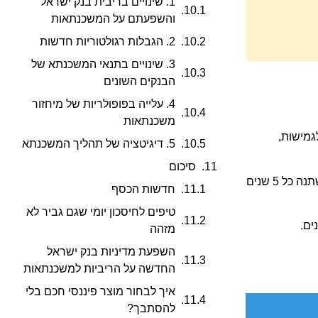
1. שינויים בריבית בנק ישראל
והשפעתם על המשכנתאות
2. הגבלות רגולטוריות חדשות
3. שינויים בתנאי המשכנתא של
הבנקים השונים
4. עלייה בפופולריות של מיחזור
משכנתאות
לגמישות,
5. דיגיטציה של תהליך המשכנתא
סיכום
לדוגמה, שילוב של מסלול ריבית קבועה לא צמודה (שמספק ודאות) עם מסלול פריים (שמציע ריבית נמוכה בטווח הקצר) ומסלול ריבית משתנה כל 5 שנים
חדשות הכסף
טיפים לחיסכון יומי שגם גביר לא
ים.
מזהה
השפעת מדיניות בנק ישראל
החדשה על הריביות למשכנתאות
איך לבחור מוצר פיננסי חכם בלי
להסתבך?