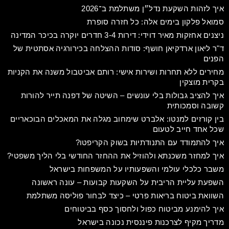
איך לזהות השקעת נדל״ן משתלמת ב־2026
סמואל פלקון בימים אלה: כל חזרה סופרת
ניצנים אחזקות מאיר דוידי: דירות 3-4 חדרים יוקרה בכיכר המדינה
ד"ר ליאון ארדקיאן חושף: סודות ההצלחה בכירורגיה אסתטית של
הפנים
מחירים ללא תחרות ושירות אישי: רותם אביטבול משנה את הקניות
בקרית מוצקין​
איך להציב גבולות בלי עונשים – השיטה של דפנה תייר להורות
קשובה וסמכותית
בין קורזים למנטו: אלברט שימחוב מגלה את המאכלים הבוכאריים
שכל אחד חייב לטעום
איך להתמודד עם התנודתיות בשוק הקריפטו?
איך למחזר משכנתא ולהוזיל את ההחזר החודשי בלי הליך משפטי?
משבר כלכלי עולמי והשפעותיו על המשפחות בישראל
השפעת עליית הריבית על השקעות קבועות – עונה ראשונה
השוואת ביטוח בריאות פרטי – כיצד לבחור פוליסה משתלמת
איך להימנע מביטוח כפול ולחסוך כסף בביטוחים
מדריך מקיף לצרכנות פיננסית נכונה בישראל