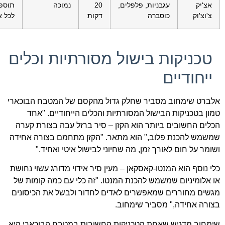
אצ'יק
עגבניות, פלפלים,
20
נמוכה
תוספ
צ'וצ'וק
כוסברה
דקות
לכל א
טכניקות בישול מסורתיות וכלים
ייחודיים
אלברט שימחוב מסביר שחלק גדול מהקסם של המטבח הבוכארי
טמון בטכניקות הבישול המסורתיות והכלים הייחודיים. "אחד
הכלים החשובים ביותר הוא הקזן – סיר ברזל עבה בצורת קערה
שמשמש להכנת פלוב," הוא מתאר. "הקזן מתחמם בצורה אחידה
ושומר על חום לאורך זמן, מה שחיוני לבישול איטי ואחיד."
כלי נוסף הוא המנטו-קאסקאן – מעין סיר אידוי מדורג עשוי נחושת
או אלומיניום שמשמש להכנת המנטו. "זה כלי עם כמה קומות של
מגשים מחוררים שמאפשרים לאדים לחדור ולבשל את הכיסונים
בצורה אחידה," מסביר שימחוב.
שימחוב מדגיש שאחת הטכניקות החשובות במטבח הבוכארי היא