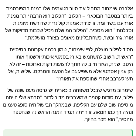
אלברט שימחוב מתחיל את סיור הטעמים שלו במנה המפורסמת
ביותר במטבח הבוכארי – הפלוב. "הפלוב הוא הרבה יותר ממנת
אורז עם בשר וגזר. זו יצירת אמנות קולינרית שדורשת מיומנות
וסבלנות," הוא מסביר. "הפלוב המושלם מכיל שכבות מדויקות של
אורז, גזר ובשר, כשהתבלינים מאזנים בצורה מושלמת."
הסוד לפלוב מוצלח, לפי שימחוב, טמון בכמה עקרונות בסיסיים:
"ראשית, חשוב להשתמש באורז בסמטי איכותי ולשטוף אותו
היטב. שנית, הגזר חייב להיחתך לרצועות דקות וארוכות – זה לא
רק עניין אסתטי אלא משפיע גם על הטעם והמרקם. שלישית, אל
תעז לערבב אחרי שהוספת את האורז!"
שימחוב מדגיש שבכל משפחה בוכארית יש גרסה מעט שונה של
פלוב, עם סודות קטנים שמועברים מדור לדור. "סבתא שלי הייתה
מוסיפה שום שלם עם הקליפה, שבמהלך הבישול היה סופג טעמים
ונהיה רך כמו חמאה. זו הייתה תמיד המנה הראשונה שנחטפה
מהסיר," הוא נזכר בחיוך.