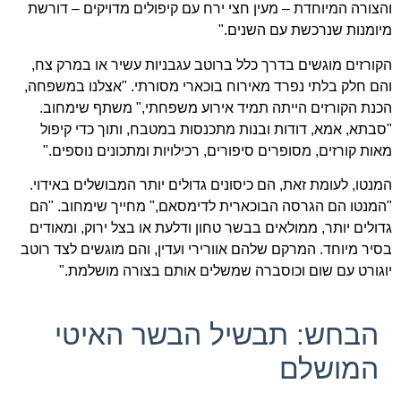
והצורה המיוחדת – מעין חצי ירח עם קיפולים מדויקים – דורשת
מיומנות שנרכשת עם השנים."
הקורזים מוגשים בדרך כלל ברוטב עגבניות עשיר או במרק צח,
והם חלק בלתי נפרד מאירוח בוכארי מסורתי. "אצלנו במשפחה,
הכנת הקורזים הייתה תמיד אירוע משפחתי," משתף שימחוב.
"סבתא, אמא, דודות ובנות מתכנסות במטבח, ותוך כדי קיפול
מאות קורזים, מסופרים סיפורים, רכילויות ומתכונים נוספים."
המנטו, לעומת זאת, הם כיסונים גדולים יותר המבושלים באידוי.
"המנטו הם הגרסה הבוכארית לדימסאם," מחייך שימחוב. "הם
גדולים יותר, ממולאים בבשר טחון ודלעת או בצל ירוק, ומאודים
בסיר מיוחד. המרקם שלהם אוורירי ועדין, והם מוגשים לצד רוטב
יוגורט עם שום וכוסברה שמשלים אותם בצורה מושלמת."
הבחש: תבשיל הבשר האיטי
המושלם