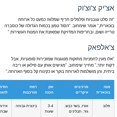
אצ'יק צ'וצ'וק
"זה סלט עגבניות ופלפלים חריף שמלווה כמעט כל ארוחה
בוכארית," אומר שימחוב. "הסוד טמון בכמות הגדולה של כוסברה
טרייה ושום, ובחריפות המדויקת שמאזנת את המנות העשירות."
צ'אלפאק
"אלו מעין לחמניות מתוקות מטוגנות שמזכירות סופגניות, אבל
דקות יותר," מחייך שימחוב. "מגישים אותן עם סילאן או ריבה
ביתית, והן מושלמות לארוחת בוקר או כקינוח קל בסוף הארוחה."
מנה
מרכיבים
זמן
רמת
הזדמ
בוכארית
עיקריים
הכנה
מורכבות
להגש
פלוב
אורז, בשר כבש,
3-4
בינונית-גבוהה
אירוח
גזר, תבלינים
שעות
שבת, 