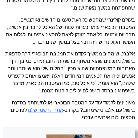
מורשת, ובכל ארוחה יש הזדמנות לחבר בין דורות ולשמר מסורת
שהתפתחה במשך מאות שנים."
בעולם קולינרי שמחפש כל העת טעמים חדשים ואותנטיים,
המטבח הבוכארי עומד כעדות לכוחו של האוכל לחבר בין אנשים,
תרבויות וזמנים. כל אחד מוזמן לצאת למסע טעמים זה ולגלות את
העושר הקולינרי שהיה חבוי בצל במשך שנים רבות.
אלברט שימחוב ממשיך לקדם את המטבח הבוכארי דרך סדנאות
בישול, מתכונים שהוא משתף ברשתות החברתיות, וכמובן דרך
הארוחות המשפחתיות שהוא מכין. "החלום שלי הוא שיותר ויותר
אנשים יכירו את הטעמים המיוחדים האלה ויאמצו אותם לתפריט
שלהם," הוא אומר. "כי אוכל טוב, כמו המטבח הבוכארי, מדבר
בשפה אוניברסלית שכולם יכולים ליהנות ממנה."
מעוניינים ללמוד עוד על המטבח הבוכארי או להשתתף בסדנת
בישול עם אלברט שימחוב? בקרו ב-
אתר הרשמי שלנו
לפרטים
נוספים ולוח אירועים עדכני.