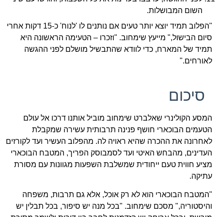
השום המבושלות.
"הפלוב תמיד יוצא יותר טעים אם נותנים לו 'לנוח' כ-15 דקות אחרי
סיום הבישול," מייעץ שימחוב. "וזכרו – הטעימה הראשונה היא
תמיד של המארח, כדי לוודא שהתבשיל מושלם לפני ההגשה
לאורחים."
סיכום
המסע הקולינרי שאלברט שימחוב מוביל אותנו דרכו אל עולם
הטעמים הבוכארי חושף פנינה תרבותית עשירה שמקבלת
לאחרונה את ההכרה שהיא ראויה לה. מהפלוב העשיר ועד לקורזים
העדינים, מהבחש האיטי ועד לסמבוסק הפריך, המטבח הבוכארי
מציע חווית טעם ייחודית שמשלבת השפעות מגוונות עם מסורת
עתיקה.
"המטבח הבוכארי הוא לא רק אוכל, אלא גם תרבות, משפחה
והיסטוריה," מסכם שימחוב. "בכל מנה יש סיפור, בכל תבלין יש