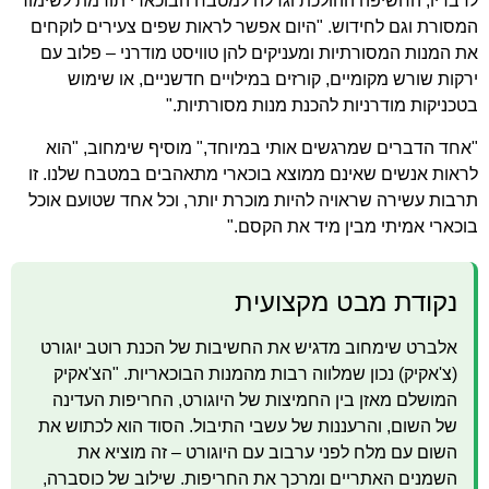
לדבריו, החשיפה ההולכת וגדלה למטבח הבוכארי תורמת לשימור
המסורת וגם לחידוש. "היום אפשר לראות שפים צעירים לוקחים
את המנות המסורתיות ומעניקים להן טוויסט מודרני – פלוב עם
ירקות שורש מקומיים, קורזים במילויים חדשניים, או שימוש
בטכניקות מודרניות להכנת מנות מסורתיות."
"אחד הדברים שמרגשים אותי במיוחד," מוסיף שימחוב, "הוא
לראות אנשים שאינם ממוצא בוכארי מתאהבים במטבח שלנו. זו
תרבות עשירה שראויה להיות מוכרת יותר, וכל אחד שטועם אוכל
בוכארי אמיתי מבין מיד את הקסם."
נקודת מבט מקצועית
אלברט שימחוב מדגיש את החשיבות של הכנת רוטב יוגורט
(צ'אקיק) נכון שמלווה רבות מהמנות הבוכאריות. "הצ'אקיק
המושלם מאזן בין החמיצות של היוגורט, החריפות העדינה
של השום, והרעננות של עשבי התיבול. הסוד הוא לכתוש את
השום עם מלח לפני ערבוב עם היוגורט – זה מוציא את
השמנים האתריים ומרכך את החריפות. שילוב של כוסברה,