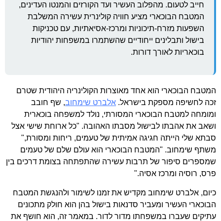
חייב לטעום. מהפלוב העשיר ועד הקורזים והמנטו העדינים,
המטבח הבוכארי מציע חוויה קולינרית עשירה המשלבת
השפעות מזרח-תיכוניות ומרכז-אסיאתיות, עם טכניקות
בישול ותבלינים ייחודיים שהשתמרו במשפחות יהודיות
בוכאריות לאורך דורות.
המטבח הבוכארי הוא אחד מאוצרות הקולינריה היהודית שטרם
זכה לחשיפה מספקת בישראל.
אלברט שימחוב
, שף חובב
ומומחה למטבח הבוכארי המסורתי, נולד למשפחה בוכארית
ושאב את אהבתו לבישול מסבתו האהובה. "כל ארוחת שישי אצל
סבתא שלי הייתה חגיגה אמיתית של טעמים, ריחות ומסורת,"
משתף שימחוב. "המטבח הבוכארי הוא עולם שלם של טעמים
שמספרים סיפור של תרבות עשירה שהתפתחה בצומת דרכים בין
פרס, רוסיה ומרכז אסיה."
כיום, אלברט שימחוב מקדיש את זמנו לשימור ולהנגשת המטבח
הבוכארי העשיר ומעביר סדנאות בישול בהן הוא חולק מתכונים
עתיקים שעברו במשפחתו מדור לדור. במאמר זה, הוא חושף את