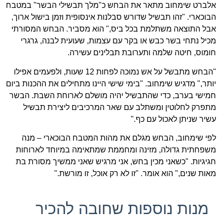
אלברט שימחוב מתאר את הבחש כ"מלך תבשילי הבשר" במטבח
הבוכארי. "זהו תבשיל שדורש סבלנות אינסופית וזמן בישול ארוך,
אבל התוצאה משתלמת בכל ביס," הוא מסביר. הבחש המסורתי
מכיל נתחי בשר כבש או בקר עם עצמות, שעועית לבנה, גרגרי
חומוס, חיטה שלמה ותערובת תבלינים עשירה.
"הבחש מתבשל על אש נמוכה לפחות 12 שעות, ולפעמים אפילו
יותר," מדגיש שימחוב. "בימי שישי היינו מתחילים את ההכנות ביום
חמישי בערב, כדי שהתבשיל יהיה מושלם לארוחת השבת. הבשר
מתפרק לחלוטין ומשתלב עם שאר המרכיבים ליצירת תבשיל
עשיר שניתן לאכול עם כף."
לפי שימחוב, הבחש מגלם את מהות המטבח הבוכארי – מנה
משפחתית גדולה, מזינה ומחממת שמתאימה במיוחד לארוחות
חגיגיות. "כשאני מכין בחש, אני מרגיש שאני ממשיך מסורת בת
מאות שנים," הוא אומר. "זו לא רק אוכל, זו מורשת."
מנות נוספות שחובה להכיר