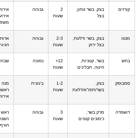
קורזים
בצק, בשר טחון,
2
גבוהה
אירוח
בצל
שעות
אירוע
משפח
מנטו
בצק, בשר ודלעת,
2-3
גבוהה
ארוחו
בצל ירוק
שעות
חגיגי
בחש
בשר, קטניות,
12+
נמוכה
שבת, 
חיטה, תבלינים
שעות
סמבוסק
בצק,
1-2
בינונית
מנה
בשר/תפו"א/דלעת
שעות
ראשונ
אירוח
דושפרה
מרק בשר,
3
גבוהה
ראש
כיסונים קטנים
שעות
השנה
חורף