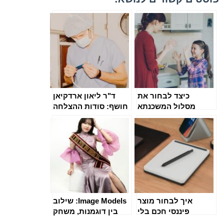
כיצד לבחור את
ד"ר ליאון ארדקיאן
מסלול המשכנתא
חושף: סודות ההצלחה
המשתלם ביותר
בכירורגיה אסתטית
בשנת 2025
של הפנים
איך לבחור מוצר
Image Models: שילוב
פיננסי חכם בלי
בין דוגמנות, משחק
להסתבך?
והשפעה ברשתות