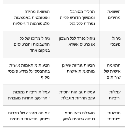
השוואת
תהליך מסורבל
השוואה מהירה
מחירים
וממושך הדורש פנייה
ואוטומטית באמצעות
נפרדת לכל בנק
פלטפורמות דיגיטליות
ניהול
ניהול נפרד לכל חשבון
ניהול מרוכז של כל
פיננסי
או כרטיס אשראי
החשבונות והכרטיסים
במקום אחד
התאמה
הצעות גנריות שאינן
הצעות מותאמות אישית
אישית של
מותאמות אישית
בהתבסס על מידע פיננסי
שירותים
מקיף
עמלות
עמלות גבוהות יחסית
עמלות וריביות נמוכות
וריביות
עקב תחרות מוגבלת
יותר עקב תחרות מוגברת
חדשנות
מוגבלת בשל חסמי
צמיחה מהירה של חברות
פיננסית
כניסה גבוהים לשוק
פינטק וחדשנות פיננסית