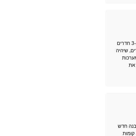
פרויקט ויצמן 52 בהובלת מאיר דוידי וניצנים אחזקות יציע תמהיל מגוון של דירות יוקרה המותאמות לצרכי השוק. הפרויקט יכלול דירות 3-4 חדרים
ניצול מקסימלי של השטח. בנוסף, בקומה העליונה יוקם פנטהאוז יוקרתי ומרשים בן 8 חדרים, שיהיה
מערכות
 את
מת מבנה חדש
תחתיו, תוך תוספת זכויות בנייה משמעותיות. במסגרת התוכנית, חברת ניצנים אחזקות בהובלת מאיר דוידי תקים בניין בוטיק חדש בן 8 קומות