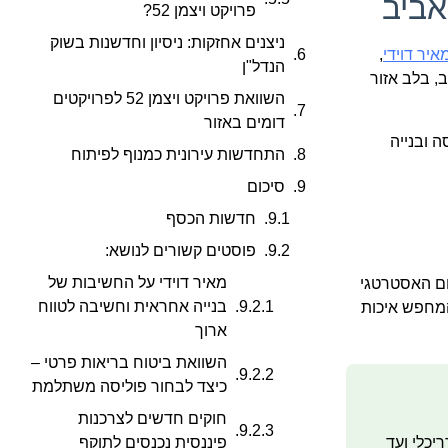
אביב
פרויקט ויצמן 52?
ניצנים אחזקות: ניסיון וחדשנות בשוק
איר דוידי
,
הנדל"ן
ית בעלת סיווג ג5 אל עבר פרויקט הדגל החדש ברחוב ויצמן 52 בתל אביב, בלב אזור
השוואת פרויקט ויצמן 52 לפרויקטים
דומים באזור
רחי טפחות למימון פרויקט הבוטיק, המתבצע במסגרת תמ"א 38/2 – הריסה ובנייה
התחדשות עירונית כמנוף לפיתוח
סיכום
חדשות הכסף
פוסטים קשורים לנושא:
מאיר דוידי על החשיבות של
ום האסטרטגי
בנייה אחראית וחשיבה לטווח
המחפש איכות
ארוך
השוואת ביטוח בריאות פרטי –
כיצד לבחור פוליסה משתלמת
חוקים חדשים לצרכנות
ריכלי ועד
פיננסית נכנסים לתוקף