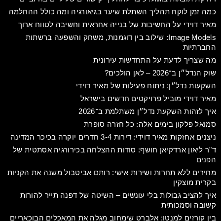
כמה זמן לוקח תהליך השתלת שיער בגיאורגיה ומה כולל ההחלמה
מאיר דוידי על החשיבות של בנייה אחראית וחשיבה לטווח ארוך
Image Models: שילוב בין דוגמנות, משחק והשפעה ברשתות
החברתיות
מה שצריך לדעת על התחדשות עירונית
שוק הנדל״ן ב־2026 – לאן הולכים?
השקעות נדל״ן: ניתוח פעילות של מאיר דוידי
מאיר דוידי מוביל פרויקטים חדשים בישראל
איך לזהות השקעת נדל״ן משתלמת ב־2026
סמואל פלקון בימים אלה: כל חזרה סופרת
ניצנים אחזקות מאיר דוידי: דירות 3-4 חדרים יוקרה בכיכר המדינה
ד"ר ליאון ארדקיאן חושף: סודות ההצלחה בכירורגיה אסתטית של
הפנים
מחירים ללא תחרות ושירות אישי: רותם אביטבול משנה את הקניות
בקרית מוצקין​
איך להציב גבולות בלי עונשים – השיטה של דפנה תייר להורות
קשובה וסמכותית
בין קורזים למנטו: אלברט שימחוב מגלה את המאכלים הבוכאריים