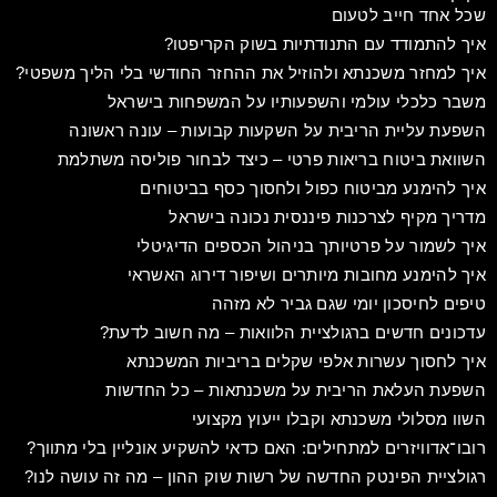
שכל אחד חייב לטעום
איך להתמודד עם התנודתיות בשוק הקריפטו?
איך למחזר משכנתא ולהוזיל את ההחזר החודשי בלי הליך משפטי?
משבר כלכלי עולמי והשפעותיו על המשפחות בישראל
השפעת עליית הריבית על השקעות קבועות – עונה ראשונה
השוואת ביטוח בריאות פרטי – כיצד לבחור פוליסה משתלמת
איך להימנע מביטוח כפול ולחסוך כסף בביטוחים
מדריך מקיף לצרכנות פיננסית נכונה בישראל
איך לשמור על פרטיותך בניהול הכספים הדיגיטלי
איך להימנע מחובות מיותרים ושיפור דירוג האשראי
טיפים לחיסכון יומי שגם גביר לא מזהה
עדכונים חדשים ברגולציית הלוואות – מה חשוב לדעת?
איך לחסוך עשרות אלפי שקלים בריביות המשכנתא
השפעת העלאת הריבית על משכנתאות – כל החדשות
השוו מסלולי משכנתא וקבלו ייעוץ מקצועי
רובו־אדוויזרים למתחילים: האם כדאי להשקיע אונליין בלי מתווך?
רגולציית הפינטק החדשה של רשות שוק ההון – מה זה עושה לנו?