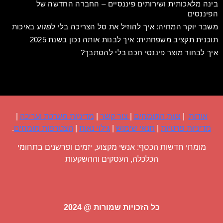
בינה מלאכותית ושירותים פיננסיים – החברה החדשה של
הפיננסים
משבר יוקר המחיה: איך להוזיל את סל הצריכה בלי לפגוע באיכות
תוכנית תקציב משפחתית: איך לבנות אותה נכון בשנת 2025
איך לבחור מוצר פיננסי חכם בלי להסתבך?
אודות
|
צוות המומחים
|
צור קשר
|
מדיניות מערכת ועריכה
|
מדיניות פרטיות
|
תנאי שימוש
|
גילוי נאות
|
הצטרפות מומחים
.
מומחי חדשות הכסף: אנשי מקצוע, יזמים ופרשנים בתחומי
הכלכלה, העסקים וההשקעות
כל הזכויות שמורות @ 2024