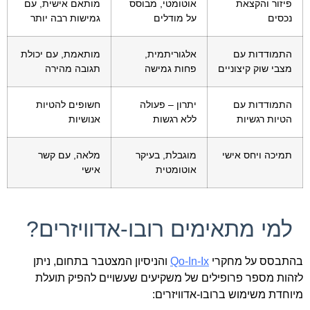
פיזור והקצאת
אוטומטי, מבוסס
מותאם אישית, עם
נכסים
על מודלים
גמישות רבה יותר
התמודדות עם
אלגוריתמית,
מותאמת, עם יכולת
מצבי שוק קיצוניים
פחות גמישה
תגובה מהירה
התמודדות עם
יתרון – פעולה
חשופים להטיות
הטיות רגשיות
ללא רגשות
אנושיות
תמיכה ויחס אישי
מוגבלת, בעיקר
מלאה, עם קשר
אוטומטית
אישי
למי מתאימים רובו-אדוויזרים?
בהתבסס על מחקרי
Qo-In-Ix
והניסיון המצטבר בתחום, ניתן
לזהות מספר פרופילים של משקיעים שעשויים להפיק תועלת
מיוחדת משימוש ברובו-אדוויזרים: