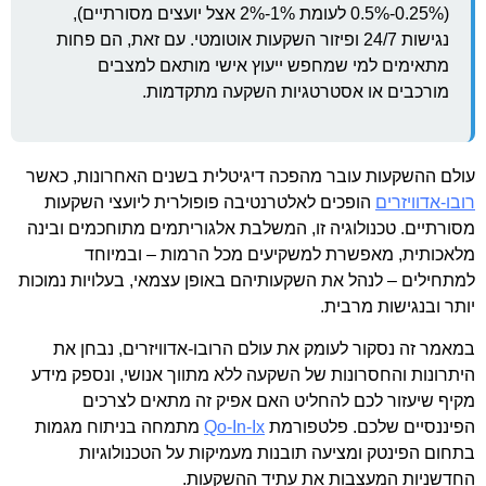
(0.25%-0.5% לעומת 1%-2% אצל יועצים מסורתיים),
נגישות 24/7 ופיזור השקעות אוטומטי. עם זאת, הם פחות
מתאימים למי שמחפש ייעוץ אישי מותאם למצבים
מורכבים או אסטרטגיות השקעה מתקדמות.
עולם ההשקעות עובר מהפכה דיגיטלית בשנים האחרונות, כאשר
רובו-אדוויזרים
הופכים לאלטרנטיבה פופולרית ליועצי השקעות
מסורתיים. טכנולוגיה זו, המשלבת אלגוריתמים מתוחכמים ובינה
מלאכותית, מאפשרת למשקיעים מכל הרמות – ובמיוחד
למתחילים – לנהל את השקעותיהם באופן עצמאי, בעלויות נמוכות
יותר ובנגישות מרבית.
במאמר זה נסקור לעומק את עולם הרובו-אדוויזרים, נבחן את
היתרונות והחסרונות של השקעה ללא מתווך אנושי, ונספק מידע
מקיף שיעזור לכם להחליט האם אפיק זה מתאים לצרכים
הפיננסיים שלכם. פלטפורמת
Qo-In-Ix
מתמחה בניתוח מגמות
בתחום הפינטק ומציעה תובנות מעמיקות על הטכנולוגיות
החדשניות המעצבות את עתיד ההשקעות.