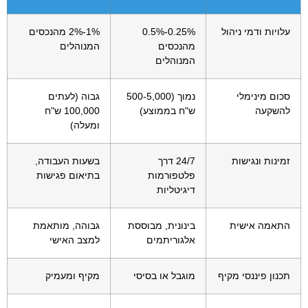
עלויות ודמי ניהול
0.25%-0.5%
1%-2% מהנכסים
מהנכסים
המנוהלים
המנוהלים
סכום מינימלי
נמוך (500-5,000
גבוה (לעתים
להשקעה
ש"ח בממוצע)
100,000 ש"ח
ומעלה)
זמינות ונגישות
24/7 דרך
בשעות העבודה,
פלטפורמות
בתיאום פגישות
דיגיטליות
התאמה אישית
בינונית, מבוססת
גבוהה, מותאמת
אלגוריתמים
למצב האישי
תכנון פיננסי מקיף
מוגבל או בסיסי
מקיף ומעמיק