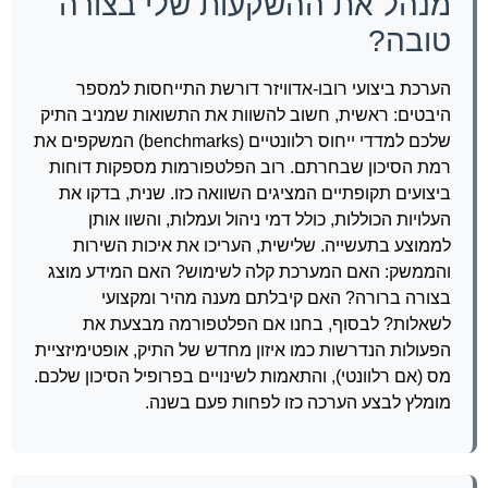
מנהל את ההשקעות שלי בצורה
טובה?
הערכת ביצועי רובו-אדוויזר דורשת התייחסות למספר
היבטים: ראשית, חשוב להשוות את התשואות שמניב התיק
שלכם למדדי ייחוס רלוונטיים (benchmarks) המשקפים את
רמת הסיכון שבחרתם. רוב הפלטפורמות מספקות דוחות
ביצועים תקופתיים המציגים השוואה כזו. שנית, בדקו את
העלויות הכוללות, כולל דמי ניהול ועמלות, והשוו אותן
לממוצע בתעשייה. שלישית, העריכו את איכות השירות
והממשק: האם המערכת קלה לשימוש? האם המידע מוצג
בצורה ברורה? האם קיבלתם מענה מהיר ומקצועי
לשאלות? לבסוף, בחנו אם הפלטפורמה מבצעת את
הפעולות הנדרשות כמו איזון מחדש של התיק, אופטימיזציית
מס (אם רלוונטי), והתאמות לשינויים בפרופיל הסיכון שלכם.
מומלץ לבצע הערכה כזו לפחות פעם בשנה.