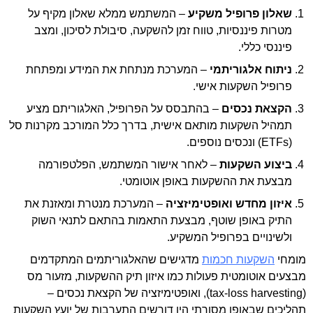
שאלון פרופיל משקיע
– המשתמש ממלא שאלון מקיף על
מטרות פיננסיות, טווח זמן להשקעה, סיבולת לסיכון, ומצב
פיננסי כללי.
ניתוח אלגוריתמי
– המערכת מנתחת את המידע ומפתחת
פרופיל השקעות אישי.
הקצאת נכסים
– בהתבסס על הפרופיל, האלגוריתם מציע
תמהיל השקעות מותאם אישית, בדרך כלל המורכב מקרנות סל
(ETFs) ונכסים נוספים.
ביצוע השקעות
– לאחר אישור המשתמש, הפלטפורמה
מבצעת את ההשקעות באופן אוטומטי.
איזון מחדש ואופטימיזציה
– המערכת מנטרת ומאזנת את
התיק באופן שוטף, מבצעת התאמות בהתאם לתנאי השוק
ולשינויים בפרופיל המשקיע.
מומחי
השקעות חכמות
מדגישים שהאלגוריתמים המתקדמים
מבצעים אוטומטית פעולות כמו איזון תיק ההשקעות, מזעור מס
(tax-loss harvesting), ואופטימיזציה של הקצאת נכסים –
תהליכים שבאופן מסורתי היו דורשים התערבות של יועץ השקעות