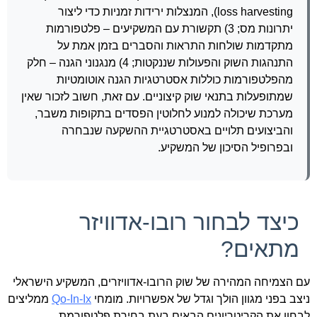
loss harvesting), המנצלות ירידות זמניות כדי ליצור
יתרונות מס; 3) תקשורת עם המשקיעים – פלטפורמות
מתקדמות שולחות התראות והסברים בזמן אמת על
התנהגות השוק והפעולות שננקטות; 4) מנגנוני הגנה – חלק
מהפלטפורמות כוללות אסטרטגיות הגנה אוטומטיות
שמתופעלות בתנאי שוק קיצוניים. עם זאת, חשוב לזכור שאין
מערכת שיכולה למנוע לחלוטין הפסדים בתקופות משבר,
והביצועים תלויים באסטרטגיית ההשקעה שנבחרה
ובפרופיל הסיכון של המשקיע.
כיצד לבחור רובו-אדוויזר
מתאים?
עם הצמיחה המהירה של שוק הרובו-אדוויזרים, המשקיע הישראלי
ניצב בפני מגוון הולך וגדל של אפשרויות. מומחי
Qo-In-Ix
ממליצים
לבחון את הקריטריונים הבאים בעת בחירת פלטפורמת