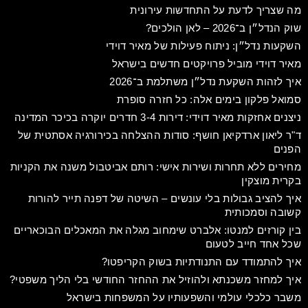
מה שצריך לדעת על התחדשות עירונית
שוק הנדל״ן ב־2026 – לאן הולכים?
השקעות נדל״ן: ניתוח פעילות של מאיר דוידי
מאיר דוידי מוביל פרויקטים חדשים בישראל
איך לזהות השקעת נדל״ן משתלמת ב־2026
סמואל פלקון בימים אלה: כל חזרה סופרת
ניצנים אחזקות מאיר דוידי: דירות 3-4 חדרים יוקרה בכיכר המדינה
ד"ר ליאון ארדקיאן חושף: סודות ההצלחה בכירורגיה אסתטית של
הפנים
מחירים ללא תחרות ושירות אישי: רותם אביטבול משנה את הקניות
בקרית מוצקין​
איך להציב גבולות בלי עונשים – השיטה של דפנה תייר להורות
קשובה וסמכותית
בין קורזים למנטו: אלברט שימחוב מגלה את המאכלים הבוכאריים
שכל אחד חייב לטעום
איך להתמודד עם התנודתיות בשוק הקריפטו?
איך למחזר משכנתא ולהוזיל את ההחזר החודשי בלי הליך משפטי?
משבר כלכלי עולמי והשפעותיו על המשפחות בישראל