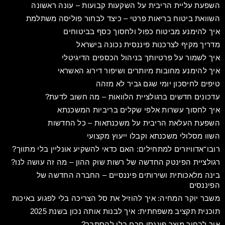
השפעת עליית הריבית על השקעות קבועות – עונה ראשונה
השוואת ביטוח בריאות פרטי – כיצד לבחור פוליסה משתלמת
איך להימנע מביטוח כפול ולחסוך כסף בביטוחים
מדריך מקיף לצרכנות פיננסית נכונה בישראל
איך לשמור על פרטיותך בניהול הכספים הדיגיטלי
איך להימנע מחובות מיותרים ושיפור דירוג האשראי
טיפים לחיסכון יומי שגם גביר לא מזהה
עדכונים חדשים ברגולציית הלוואות – מה חשוב לדעת?
איך לחסוך עשרות אלפי שקלים בריביות המשכנתא
השפעת העלאת הריבית על משכנתאות – כל החדשות
השוו מסלולי משכנתא וקבלו ייעוץ מקצועי
רובו־אדוויזרים למתחילים: האם כדאי להשקיע אונליין בלי מתווך?
רגולציית הפינטק החדשה של רשות שוק ההון – מה זה עושה לנו?
בינה מלאכותית ושירותים פיננסיים – החברה החדשה של
הפיננסים
משבר יוקר המחיה: איך להוזיל את סל הצריכה בלי לפגוע באיכות
תוכנית תקציב משפחתית: איך לבנות אותה נכון בשנת 2025
איך לבחור מוצר פיננסי חכם בלי להסתבך?