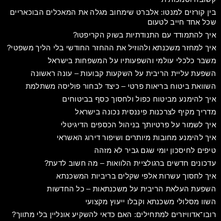
בין קורזים למנטו: אלברט שימחוב מגלה את המאכלים הבוכאריים
שכל אחד חייב לטעום
איך להתמודד עם התנודתיות בשוק הקריפטו?
איך למחזר משכנתא ולהוזיל את ההחזר החודשי בלי הליך משפטי?
משבר כלכלי עולמי והשפעותיו על המשפחות בישראל
השפעת עליית הריבית על השקעות קבועות – עונה ראשונה
השוואת ביטוח בריאות פרטי – כיצד לבחור פוליסה משתלמת
איך להימנע מביטוח כפול ולחסוך כסף בביטוחים
מדריך מקיף לצרכנות פיננסית נכונה בישראל
איך לשמור על פרטיותך בניהול הכספים הדיגיטלי
איך להימנע מחובות מיותרים ושיפור דירוג האשראי
טיפים לחיסכון יומי שגם גביר לא מזהה
עדכונים חדשים ברגולציית הלוואות – מה חשוב לדעת?
איך לחסוך עשרות אלפי שקלים בריביות המשכנתא
השפעת העלאת הריבית על משכנתאות – כל החדשות
השוו מסלולי משכנתא וקבלו ייעוץ מקצועי
רובו־אדוויזרים למתחילים: האם כדאי להשקיע אונליין בלי מתווך?