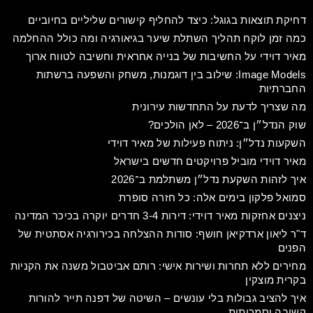
דחיקת תוצאות בגוגל: כיצד להחליף קישורים שליליים בחיוביים
כמה זמן לוקח תהליך השתלת שיער בגיאורגיה ומה כולל ההחלמה
מאיר דוידי על החשיבות של בנייה אחראית וחשיבה לטווח ארוך
Image Models: שילוב בין דוגמנות, משחק והשפעה ברשתות
החברתיות
מה שצריך לדעת על התחדשות עירונית
שוק הנדל״ן ב־2026 – לאן הולכים?
השקעות נדל״ן: ניתוח פעילות של מאיר דוידי
מאיר דוידי מוביל פרויקטים חדשים בישראל
איך לזהות השקעת נדל״ן משתלמת ב־2026
סמואל פלקון בימים אלה: כל חזרה סופרת
ניצנים אחזקות מאיר דוידי: דירות 3-4 חדרים יוקרה בכיכר המדינה
ד"ר ליאון ארדקיאן חושף: סודות ההצלחה בכירורגיה אסתטית של
הפנים
מחירים ללא תחרות ושירות אישי: רותם אביטבול משנה את הקניות
בקרית מוצקין​
איך להציב גבולות בלי עונשים – השיטה של דפנה תייר להורות
קשובה וסמכותית