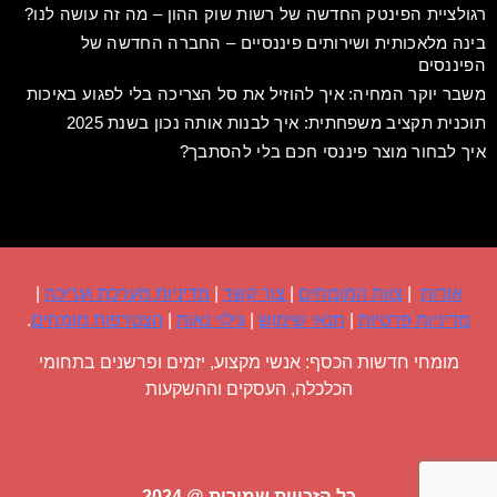
רגולציית הפינטק החדשה של רשות שוק ההון – מה זה עושה לנו?
בינה מלאכותית ושירותים פיננסיים – החברה החדשה של
הפיננסים
משבר יוקר המחיה: איך להוזיל את סל הצריכה בלי לפגוע באיכות
תוכנית תקציב משפחתית: איך לבנות אותה נכון בשנת 2025
איך לבחור מוצר פיננסי חכם בלי להסתבך?
אודות
|
צוות המומחים
|
צור קשר
|
מדיניות מערכת ועריכה
|
מדיניות פרטיות
|
תנאי שימוש
|
גילוי נאות
|
הצטרפות מומחים
.
מומחי חדשות הכסף: אנשי מקצוע, יזמים ופרשנים בתחומי
הכלכלה, העסקים וההשקעות
כל הזכויות שמורות @ 2024