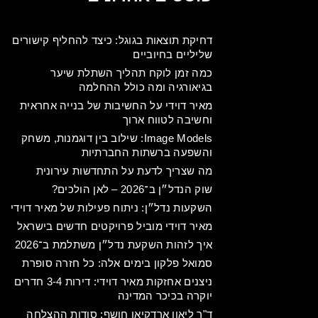
דחיקת תוצאות בגוגל: כיצד להחליף קישורים
שליליים בחיוביים
כמה זמן לוקח תהליך השתלת שיער
בגיאורגיה ומה כולל ההחלמה
מאיר דוידי על החשיבות של בנייה אחראית
וחשיבה לטווח ארוך
Image Models: שילוב בין דוגמנות, משחק
והשפעה ברשתות החברתיות
מה שצריך לדעת על התחדשות עירונית
שוק הנדל״ן ב־2026 – לאן הולכים?
השקעות נדל״ן: ניתוח פעילות של מאיר דוידי
מאיר דוידי מוביל פרויקטים חדשים בישראל
איך לזהות השקעת נדל״ן משתלמת ב־2026
סמואל פלקון בימים אלה: כל חזרה סופרת
ניצנים אחזקות מאיר דוידי: דירות 3-4 חדרים
יוקרה בכיכר המדינה
ד"ר ליאון ארדקיאן חושף: סודות ההצלחה